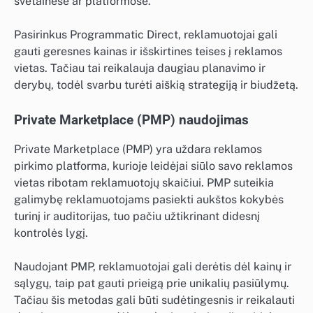
svetainėse ar platformose.
Pasirinkus Programmatic Direct, reklamuotojai gali
gauti geresnes kainas ir išskirtines teises į reklamos
vietas. Tačiau tai reikalauja daugiau planavimo ir
derybų, todėl svarbu turėti aiškią strategiją ir biudžetą.
Private Marketplace (PMP) naudojimas
Private Marketplace (PMP) yra uždara reklamos
pirkimo platforma, kurioje leidėjai siūlo savo reklamos
vietas ribotam reklamuotojų skaičiui. PMP suteikia
galimybę reklamuotojams pasiekti aukštos kokybės
turinį ir auditorijas, tuo pačiu užtikrinant didesnį
kontrolės lygį.
Naudojant PMP, reklamuotojai gali derėtis dėl kainų ir
sąlygų, taip pat gauti prieigą prie unikalių pasiūlymų.
Tačiau šis metodas gali būti sudėtingesnis ir reikalauti