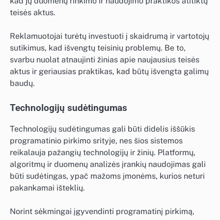
kad jų duomenų rinkimo ir naudojimo praktikos atitiktų
teisės aktus.
Reklamuotojai turėtų investuoti į skaidrumą ir vartotojų
sutikimus, kad išvengtų teisinių problemų. Be to,
svarbu nuolat atnaujinti žinias apie naujausius teisės
aktus ir geriausias praktikas, kad būtų išvengta galimų
baudų.
Technologijų sudėtingumas
Technologijų sudėtingumas gali būti didelis iššūkis
programatinio pirkimo srityje, nes šios sistemos
reikalauja pažangių technologijų ir žinių. Platformų,
algoritmų ir duomenų analizės įrankių naudojimas gali
būti sudėtingas, ypač mažoms įmonėms, kurios neturi
pakankamai išteklių.
Norint sėkmingai įgyvendinti programatinį pirkimą,