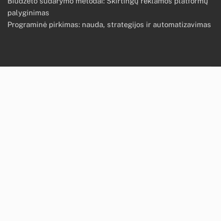
Biudžeto sudarymo metodai: Skirtingų reklamos platformų
palyginimas
Programinė pirkimas: nauda, strategijos ir automatizavimas