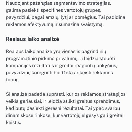
Naudojant pažangias segmentavimo strategijas,
galima pasiekti specifines vartotojų grupes,
pavyzdžiui, pagal amžių, lytį ar pomėgius. Tai padidina
reklamos efektyvumą ir sumažina švaistymą.
Realaus laiko analizė
Realaus laiko analizė yra vienas iš pagrindinių
programatinio pirkimo privalumų. Ji leidžia stebėti
kampanijos rezultatus ir greitai reaguoti į pokyčius,
pavyzdžiui, koreguoti biudžetą ar keisti reklamos
turinį.
Ši analizė padeda suprasti, kurios reklamos strategijos
veikia geriausiai, ir leidžia atlikti greitus sprendimus,
kad būtų pasiekti geresni rezultatai. Tai ypač svarbu
dinamiškose rinkose, kur vartotojų elgesys gali greitai
keistis.