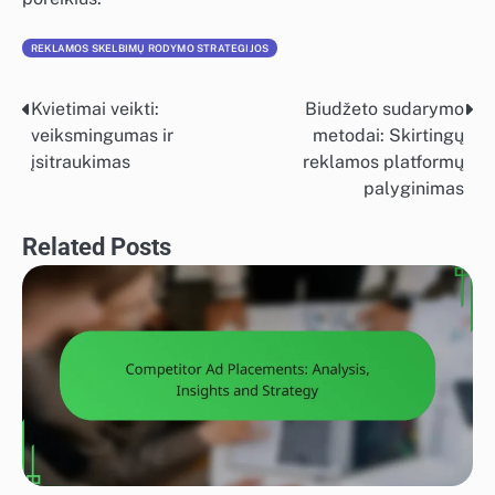
REKLAMOS SKELBIMŲ RODYMO STRATEGIJOS
Kvietimai veikti:
Biudžeto sudarymo
Post
veiksmingumas ir
metodai: Skirtingų
navigation
įsitraukimas
reklamos platformų
palyginimas
Related Posts