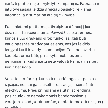
naršyti platformoje ir vykdyti kampanijas. Paprasta ir
intuityvi sąsaja leidžia greičiau pasiekti reikiamą
informaciją ir sumažina klaidų tikimybę.
Pasirinkdami platformą, atkreipkite dėmesį į jos
dizainą ir funkcionalumą. Pavyzdžiui, platformos,
kurios siūlo drag-and-drop funkcijas, gali būti
naudingesnės pradedantiesiems, nes jos leidžia
lengvai kurti ir valdyti kampanijas. Taip pat svarbu,
kad platforma būtų pritaikyta mobiliesiems
įrenginiams, kad galėtumėte valdyti kampanijas bet
kur ir bet kada.
Venkite platformų, kurios turi sudėtingas ar painias
sąsajas, nes tai gali sukelti frustraciją ir sumažinti
efektyvumą. Prieš priimdami galutinį sprendimą,
pasinaudokite nemokamomis bandomosiomis
versijomis, kad įvertintumėte, ar platforma atitinka jūsų
poreikius.