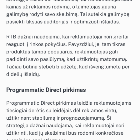
kainas už reklamos rodymą, o laimėtojas gauna
galimybę rodyti savo skelbimą. Tai suteikia galimybę
pasiekti tikslias auditorijas ir optimizuoti išlaidas.
RTB dažnai naudojama, kai reklamuotojai nori greitai
reaguoti į rinkos pokyčius. Pavyzdžiui, jei tam tikras
produktas tampa populiarus, reklamuotojas gali
padidinti savo pasiūlymą, kad užtikrintų matomumą.
Tačiau būtina stebėti biudžetą, kad išvengtumėte per
didelių išlaidų.
Programmatic Direct pirkimas
Programmatic Direct pirkimas leidžia reklamuotojams
tiesiogiai derėtis su leidėjais dėl reklamos vietų,
užtikrinant stabilumą ir prognozuojamumą. Ši
strategija dažnai naudojama, kai reklamuotojai nori
užtikrinti, kad jų skelbimai bus rodomi konkrečiose