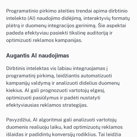
Programatinio pirkimo ateities trendai apima dirbtinio
intelekto (AI) naudojimo didėjimą, interaktyvių formatų
plėtrą ir duomenų integracijos gerinimą. Šie aspektai
padeda efektyviau pasiekti tikslinę auditoriją ir
optimizuoti reklamos kampanijas.
Augantis AI naudojimas
Dirbtinis intelektas vis labiau integruojamas į
programatinį pirkimą, leidžiantis automatizuoti
kampanijų valdymą ir analizuoti didelius duomenų
kiekius. AI gali prognozuoti vartotojų elgesį,
optimizuoti pasiūlymus ir padėti nustatyti
efektyviausias reklamos strategijas.
Pavyzdžiui, AI algoritmai gali analizuoti vartotojų
duomenis realiuoju laiku, kad optimizuotų reklamos
išlaidas ir padidintų konversijų rodiklius. Tai leidžia