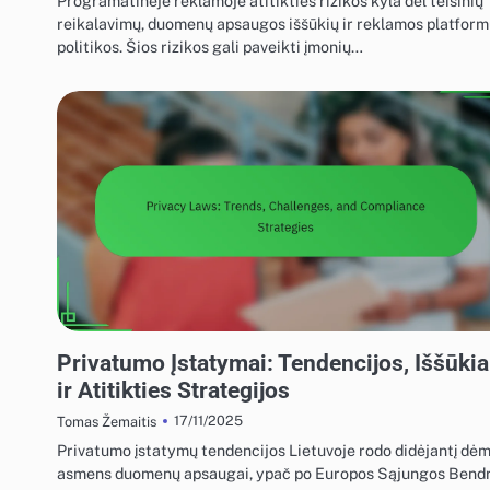
Programatinėje reklamoje atitikties rizikos kyla dėl teisinių
reikalavimų, duomenų apsaugos iššūkių ir reklamos platfor
politikos. Šios rizikos gali paveikti įmonių…
EKRANO REKLAMOS REGULIAVIMO ATITIKTIS
Privatumo Įstatymai: Tendencijos, Iššūkia
ir Atitikties Strategijos
17/11/2025
Tomas Žemaitis
Privatumo įstatymų tendencijos Lietuvoje rodo didėjantį dėm
asmens duomenų apsaugai, ypač po Europos Sąjungos Bend