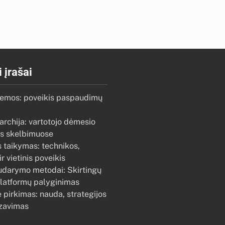
 įrašai
emos: poveikis paspaudimų
archija: vartotojo dėmesio
s skelbimuose
 taikymas: technikos,
r vietinis poveikis
udarymo metodai: Skirtingų
latformų palyginimas
pirkimas: nauda, strategijos
izavimas