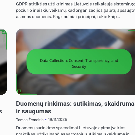
GDPR atitikties užtikrinimas Lietuvoje reikalauja sisteming
požiūrio ir aiškių veiksmų, kad organizacijos galėtų apsaugo
asmens duomenis. Pagrindiniai principai, tokie kaip…
EKRANO REKLAMOS REGULIAVIMO ATITIKTIS
Duomenų rinkimas: sutikimas, skaidruma
s
ir saugumas
19/11/2025
Tomas Žemaitis
Duomenų surinkimo sprendimai Lietuvoje apima įvairias
praktikas, užtikrinančias vartotojų sutikimą, skaidrumą ir