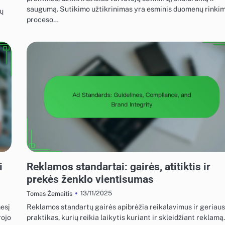
saugumą. Sutikimo užtikrinimas yra esminis duomenų rinki
mų
proceso…
EKRANO REKLAMOS REGULIAVIMO ATITIKTIS
i
Reklamos standartai: gairės, atitiktis ir
prekės ženklo vientisumas
13/11/2025
Tomas Žemaitis
esį
Reklamos standartų gairės apibrėžia reikalavimus ir geriaus
rojo
praktikas, kurių reikia laikytis kuriant ir skleidžiant reklamą.