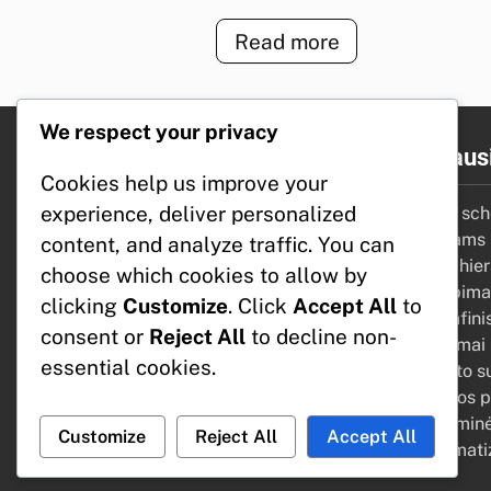
Read more
We respect your privacy
Greitosios nuorodos
Naujausi
Cookies help us improve your
experience, deliver personalized
Mūsų istorija
Spalvų sch
Duomenų apsaugos politika
rodikliams
content, and analyze traffic. You can
Slapukų nuostatos
Vaizdo hier
choose which cookies to allow by
Susisiekite su mumis
nukreipima
clicking
Customize
. Click
Accept All
to
Paslaugų teikimo sąlygos
Geografinis
consent or
Reject All
to decline non-
privalumai i
essential cookies.
Biudžeto s
reklamos p
Programinė 
Customize
Reject All
Accept All
ir automat