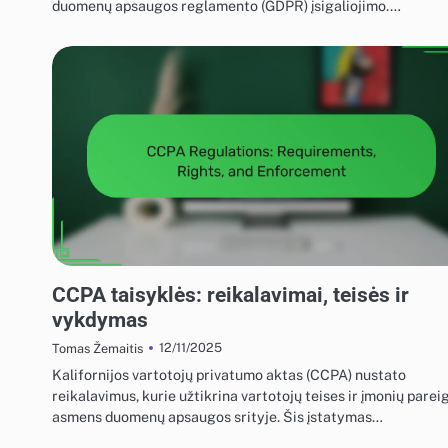
duomenų apsaugos reglamento (GDPR) įsigaliojimo.…
EKRANO REKLAMOS REGULIAVIMO ATITIKTIS
CCPA taisyklės: reikalavimai, teisės ir
vykdymas
12/11/2025
Tomas Žemaitis
Kalifornijos vartotojų privatumo aktas (CCPA) nustato
reikalavimus, kurie užtikrina vartotojų teises ir įmonių parei
asmens duomenų apsaugos srityje. Šis įstatymas…