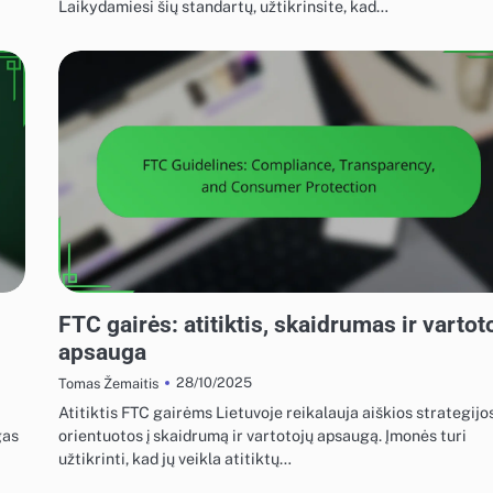
Laikydamiesi šių standartų, užtikrinsite, kad…
EKRANO REKLAMOS REGULIAVIMO ATITIKTIS
FTC gairės: atitiktis, skaidrumas ir vartot
apsauga
28/10/2025
Tomas Žemaitis
Atitiktis FTC gairėms Lietuvoje reikalauja aiškios strategijos
gas
orientuotos į skaidrumą ir vartotojų apsaugą. Įmonės turi
užtikrinti, kad jų veikla atitiktų…