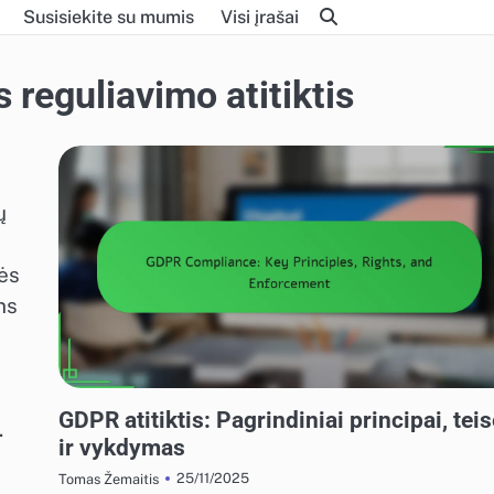
Susisiekite su mumis
Visi įrašai
 reguliavimo atitiktis
ų
nės
ns
EKRANO REKLAMOS REGULIAVIMO ATITIKTIS
GDPR atitiktis: Pagrindiniai principai, tei
.
ir vykdymas
25/11/2025
Tomas Žemaitis