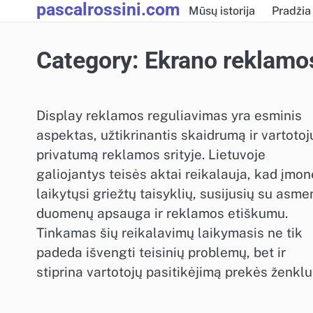
pascalrossini.com
Skip
Mūsų istorija
Pradžia
to
content
Category:
Ekrano reklamos
Display reklamos reguliavimas yra esminis
aspektas, užtikrinantis skaidrumą ir vartotoj
privatumą reklamos srityje. Lietuvoje
galiojantys teisės aktai reikalauja, kad įmo
laikytųsi griežtų taisyklių, susijusių su asme
duomenų apsauga ir reklamos etiškumu.
Tinkamas šių reikalavimų laikymasis ne tik
padeda išvengti teisinių problemų, bet ir
stiprina vartotojų pasitikėjimą prekės ženklu