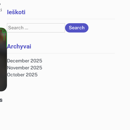
o
ti
Ieškoti
Search
for:
Archyvai
December 2025
November 2025
October 2025
s