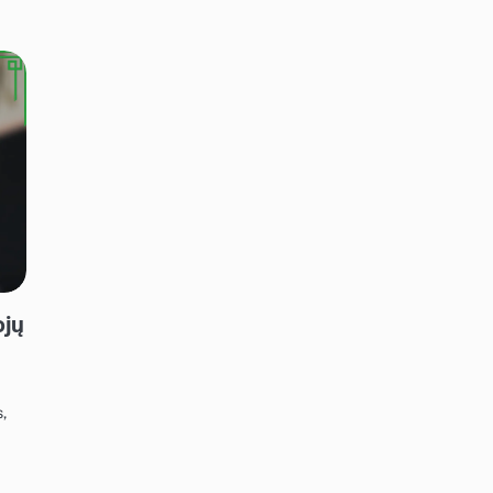
ojų
,