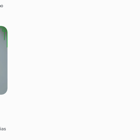
mo
ias